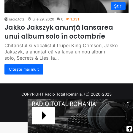
Știri
radio.total
iulie 29, 2020
0
1.331
Jakko Jakszyk anunță lansarea
unui album solo în octombrie
Chitaristul și vocalistul trupei King Crimson, Jakko
Jakszyk, a anunțat că va lansa un nou album
solo, Secrets & Lies, la…
Citește mai mult
COPYRIGHT Radio Total România. (C) 2020-2023
RADIO TOTAL ROMANIA
Facebook
RSS