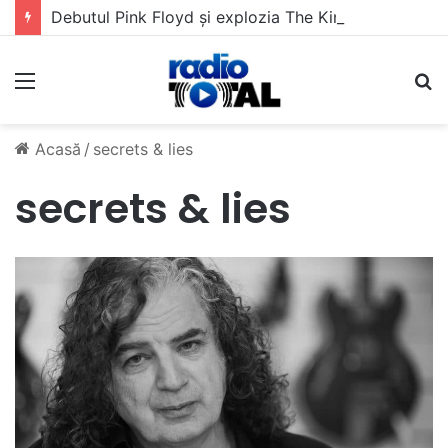
Debutul Pink Floyd și explozia The Kinks
Meniu
C
Acasă
/
secrets & lies
secrets & lies