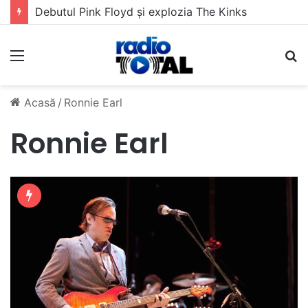
Debutul Pink Floyd și explozia The Kinks
Meniu
C
Acasă
/
Ronnie Earl
Ronnie Earl