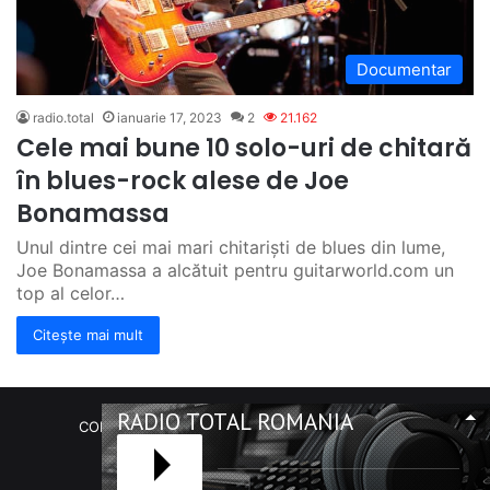
Documentar
radio.total
ianuarie 17, 2023
2
21.162
Cele mai bune 10 solo-uri de chitară
în blues-rock alese de Joe
Bonamassa
Unul dintre cei mai mari chitariști de blues din lume,
Joe Bonamassa a alcătuit pentru guitarworld.com un
top al celor…
Citește mai mult
RADIO TOTAL ROMANIA
COPYRIGHT Radio Total România. (C) 2020-2023
Facebook
RSS