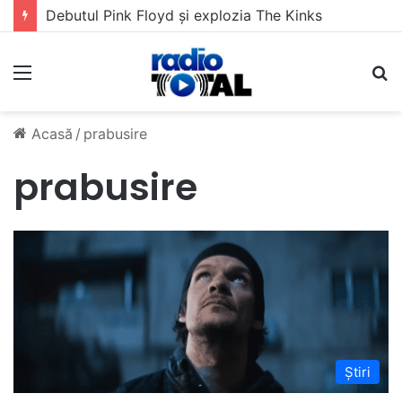
Debutul Pink Floyd și explozia The Kinks
Meniu
C
Acasă
/
prabusire
prabusire
Știri