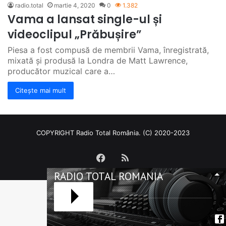
radio.total
martie 4, 2020
0
1.382
Vama a lansat single-ul și
videoclipul „Prăbușire”
Piesa a fost compusă de membrii Vama, înregistrată,
mixată și produsă la Londra de Matt Lawrence,
producător muzical care a…
Citește mai mult
COPYRIGHT Radio Total România. (C) 2020-2023
Facebook
RSS
RADIO TOTAL ROMANIA