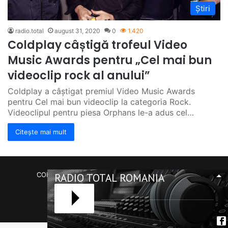
Știri
radio.total
august 31, 2020
0
1.420
Coldplay câștigă trofeul Video
Music Awards pentru „Cel mai bun
videoclip rock al anului”
Coldplay a câștigat premiul Video Music Awards
pentru Cel mai bun videoclip la categoria Rock.
Videoclipul pentru piesa Orphans le-a adus cel…
Citește mai mult
COPYRIGHT Radio Total România. (C) 2020-2023
RADIO TOTAL ROMANIA
Facebook
RSS