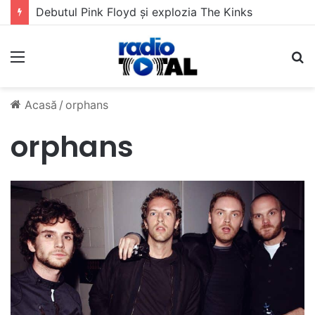
Debutul Pink Floyd și explozia The Kinks
Meniu
C
Acasă
/
orphans
orphans