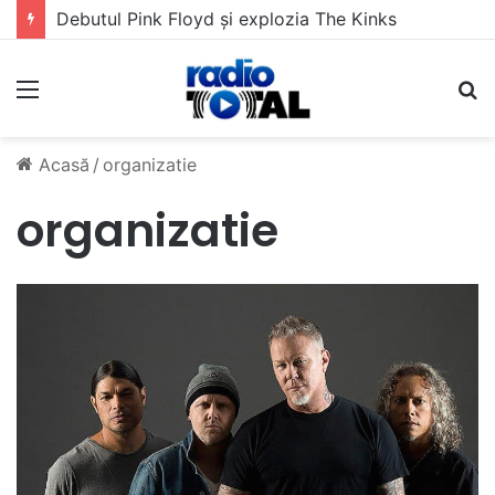
Debutul Pink Floyd și explozia The Kinks
Meniu
C
Acasă
/
organizatie
organizatie