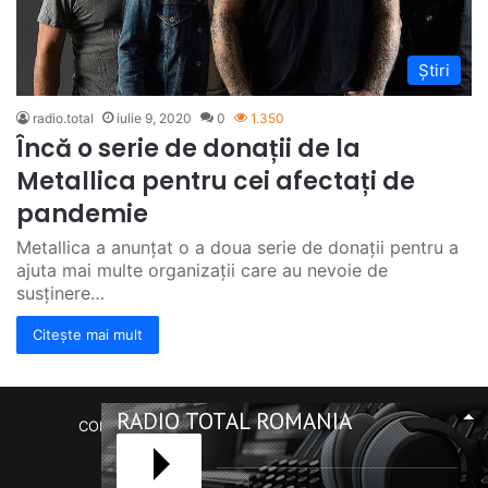
Știri
radio.total
iulie 9, 2020
0
1.350
Încă o serie de donații de la
Metallica pentru cei afectați de
pandemie
Metallica a anunțat o a doua serie de donații pentru a
ajuta mai multe organizații care au nevoie de
susținere…
Citește mai mult
RADIO TOTAL ROMANIA
COPYRIGHT Radio Total România. (C) 2020-2023
Facebook
RSS