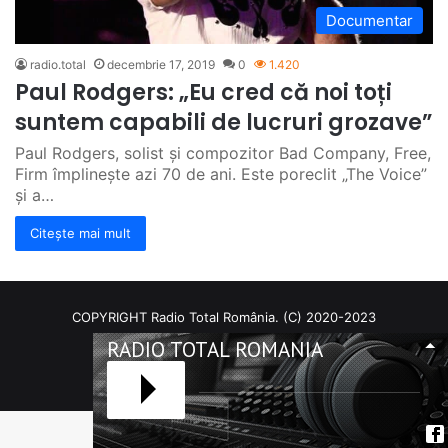
Documentar
radio.total
decembrie 17, 2019
0
1.420
Paul Rodgers: „Eu cred că noi toți
suntem capabili de lucruri grozave”
Paul Rodgers, solist și compozitor Bad Company, Free,
Firm împlinește azi 70 de ani. Este poreclit „The Voice”
și a…
Citește mai mult
COPYRIGHT Radio Total România. (C) 2020-2023
RADIO TOTAL ROMANIA
Facebook
RSS