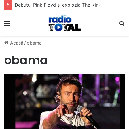
Debutul Pink Floyd și explozia The Kinks
Meniu
C
Acasă
/
obama
obama