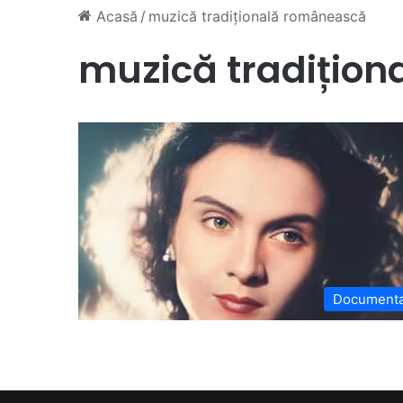
Acasă
/
muzică tradițională românească
muzică tradițio
Document