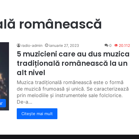
nală românească
radio-admin
ianuarie 27, 2023
0
20.112
5 muzicieni care au dus muzica
tradițională românească la un
alt nivel
Muzica tradițională românească este o formă
de muzică frumoasă și unică. Se caracterizează
prin melodiile și instrumentele sale folclorice.
De-a…
ar
Citește mai mult