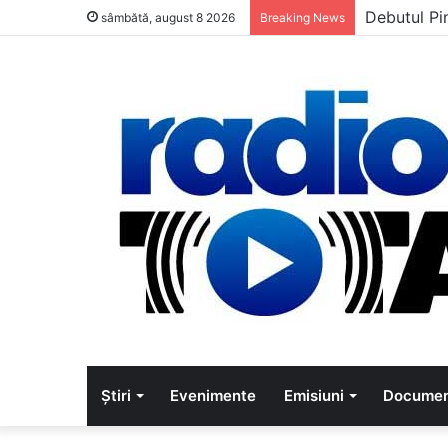
Debutul Pi
sâmbătă, august 8 2026
Breaking News
Știri
Evenimente
Emisiuni
Documen