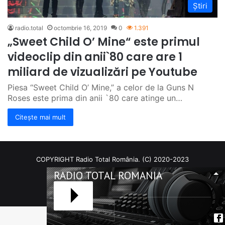
Știri
radio.total
octombrie 16, 2019
0
1.391
„Sweet Child O’ Mine“ este primul
videoclip din anii`80 care are 1
miliard de vizualizări pe Youtube
Piesa “Sweet Child O’ Mine,” a celor de la Guns N
Roses este prima din anii `80 care atinge un…
Citește mai mult
COPYRIGHT Radio Total România. (C) 2020-2023
RADIO TOTAL ROMANIA
Facebook
RSS