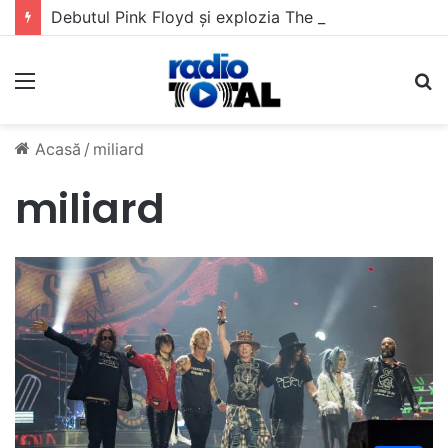
Debutul Pink Floyd și explozia The Kinks
Meniu
C
Acasă
/
miliard
miliard