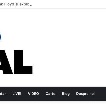
nk Floyd și explozia The Kinks
tar
LIVE!
VIDEO
Carte
Blog
Despre noi