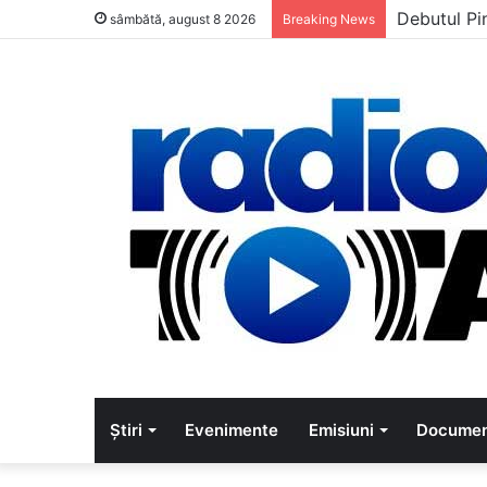
Debutul Pi
sâmbătă, august 8 2026
Breaking News
Știri
Evenimente
Emisiuni
Documen