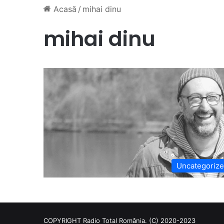
Acasă
/
mihai dinu
mihai dinu
Uncategoriz
COPYRIGHT Radio Total România. (C) 2020-2023