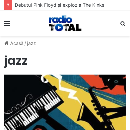
Debutul Pink Floyd și explozia The Kinks
Meniu
C
Acasă
/
jazz
jazz