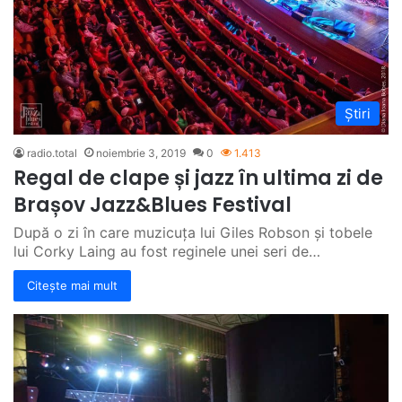
Știri
radio.total
noiembrie 3, 2019
0
1.413
Regal de clape și jazz în ultima zi de
Brașov Jazz&Blues Festival
După o zi în care muzicuța lui Giles Robson și tobele
lui Corky Laing au fost reginele unei seri de…
Citește mai mult