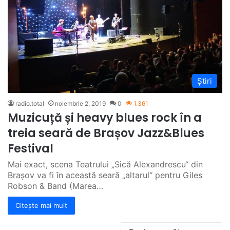
Știri
radio.total
noiembrie 2, 2019
0
1.361
Muzicuță și heavy blues rock în a
treia seară de Brașov Jazz&Blues
Festival
Mai exact, scena Teatrului „Sică Alexandrescu“ din
Brașov va fi în această seară „altarul“ pentru Giles
Robson & Band (Marea…
Citește mai mult