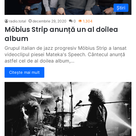
Știri
radio.total
decembrie 29, 2020
0
1.304
Möbius Strip anunță un al doilea
album
Grupul italian de jazz progresiv Möbius Strip a lansat
videoclipul piesei Mateka's Speech. Cântecul anunță
astfel cel de al doilea album,…
Citește mai mult