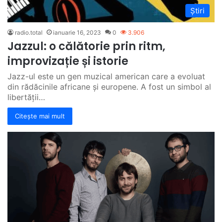
Știri
radio.total
ianuarie 16, 2023
0
3.906
Jazzul: o călătorie prin ritm,
improvizație și istorie
Jazz-ul este un gen muzical american care a evoluat
din rădăcinile africane și europene. A fost un simbol al
libertății…
Citește mai mult