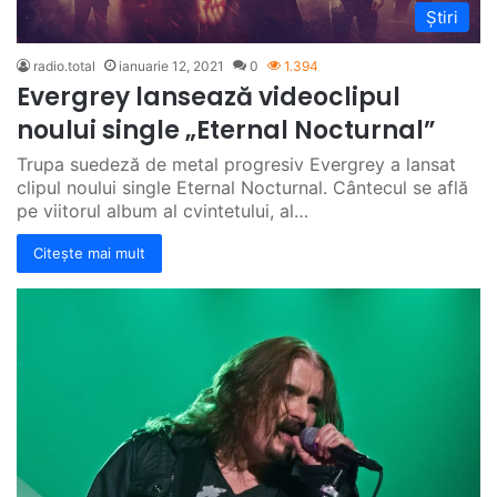
Știri
radio.total
ianuarie 12, 2021
0
1.394
Evergrey lansează videoclipul
noului single „Eternal Nocturnal”
Trupa suedeză de metal progresiv Evergrey a lansat
clipul noului single Eternal Nocturnal. Cântecul se află
pe viitorul album al cvintetului, al…
Citește mai mult