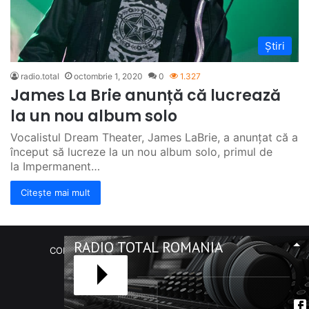
Știri
radio.total
octombrie 1, 2020
0
1.327
James La Brie anunță că lucrează
la un nou album solo
Vocalistul Dream Theater, James LaBrie, a anunțat că a
început să lucreze la un nou album solo, primul de
la Impermanent…
Citește mai mult
RADIO TOTAL ROMANIA
COPYRIGHT Radio Total România. (C) 2020-2023
Facebook
RSS