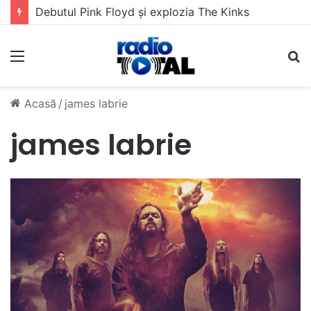
Debutul Pink Floyd și explozia The Kinks
Meniu
C
Acasă
/
james labrie
james labrie