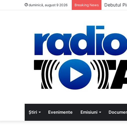
Debutul Pi
duminică, august 9 2026
Breaking News
Știri
Evenimente
Emisiuni
Documen