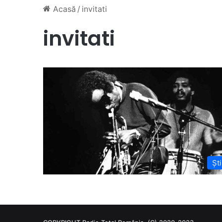
Acasă
/
invitati
invitati
Ști