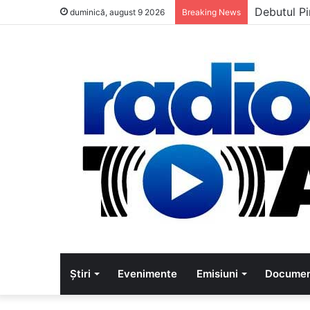
Debutul Pi
duminică, august 9 2026
Breaking News
Știri
Evenimente
Emisiuni
Documen