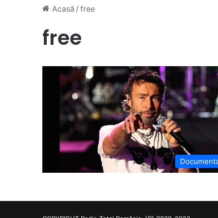
Acasă
/
free
free
Document