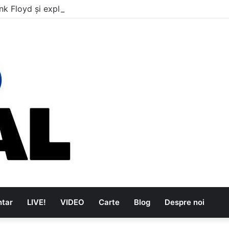
nk Floyd și explozia The Kinks
tar
LIVE!
VIDEO
Carte
Blog
Despre noi