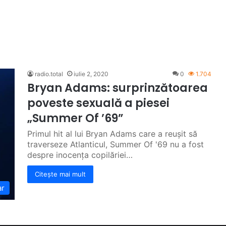
radio.total
iulie 2, 2020
0
1.704
Bryan Adams: surprinzătoarea
poveste sexuală a piesei
„Summer Of ’69”
Primul hit al lui Bryan Adams care a reușit să
traverseze Atlanticul, Summer Of '69 nu a fost
despre inocența copilăriei…
Citește mai mult
ar