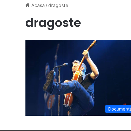
Acasă
/
dragoste
dragoste
Document