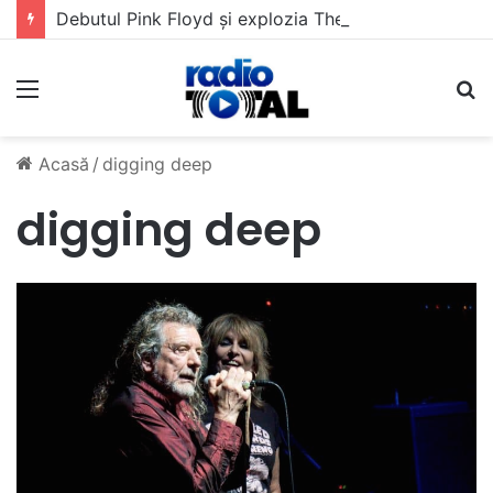
Debutul Pink Floyd și explozia The Kinks
Meniu
C
Acasă
/
digging deep
digging deep