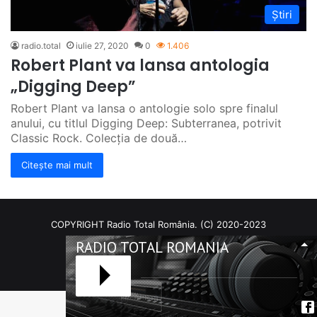
Știri
radio.total
iulie 27, 2020
0
1.406
Robert Plant va lansa antologia
„Digging Deep”
Robert Plant va lansa o antologie solo spre finalul
anului, cu titlul Digging Deep: Subterranea, potrivit
Classic Rock. Colecția de două…
Citește mai mult
COPYRIGHT Radio Total România. (C) 2020-2023
RADIO TOTAL ROMANIA
Facebook
RSS