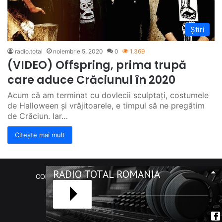
Știri
radio.total
noiembrie 5, 2020
0
1.369
(VIDEO) Offspring, prima trupă
care aduce Crăciunul în 2020
Acum că am terminat cu dovlecii sculptați, costumele
de Halloween și vrăjitoarele, e timpul să ne pregătim
de Crăciun. Iar…
Citește mai mult
RADIO TOTAL ROMANIA
COPYRIGHT Radio Total România. (C) 2020-2023
Facebook
RSS