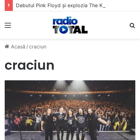
Debutul Pink Floyd și explozia The Kinks
Meniu
C
Acasă
/
craciun
craciun