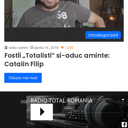
Uncategorized
radio-admin
aprilie 14, 2018
1.395
Fostii „Totalisti” si-aduc aminte:
Catalin Filip
Citește mai mult
RADIO TOTAL ROMANIA
COPYRIGHT Radio Total România. (C) 2020-2023
Facebook
RSS