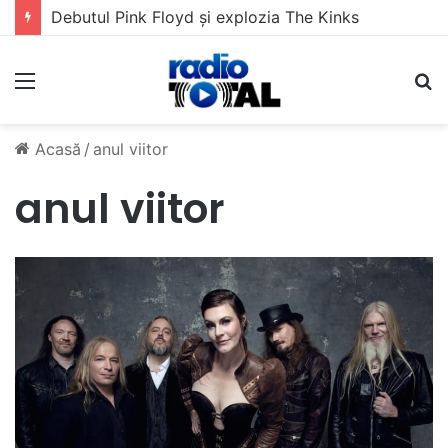
Debutul Pink Floyd și explozia The Kinks
Meniu
C
Acasă
/
anul viitor
anul viitor