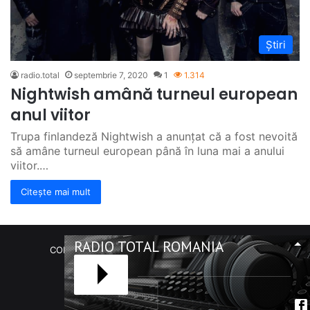
Știri
radio.total
septembrie 7, 2020
1
1.314
Nightwish amână turneul european
anul viitor
Trupa finlandeză Nightwish a anunțat că a fost nevoită
să amâne turneul european până în luna mai a anului
viitor.…
Citește mai mult
RADIO TOTAL ROMANIA
COPYRIGHT Radio Total România. (C) 2020-2023
Facebook
RSS