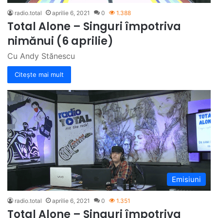
radio.total
aprilie 6, 2021
0
1.388
Total Alone – Singuri împotriva
nimănui (6 aprilie)
Cu Andy Stănescu
Citește mai mult
Emisiuni
radio.total
aprilie 6, 2021
0
1.351
Total Alone – Singuri împotriva