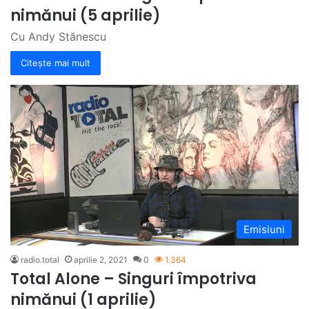
nimănui (5 aprilie)
Cu Andy Stănescu
Citește mai mult
Emisiuni
radio.total
aprilie 2, 2021
0
1.364
Total Alone – Singuri împotriva
nimănui (1 aprilie)