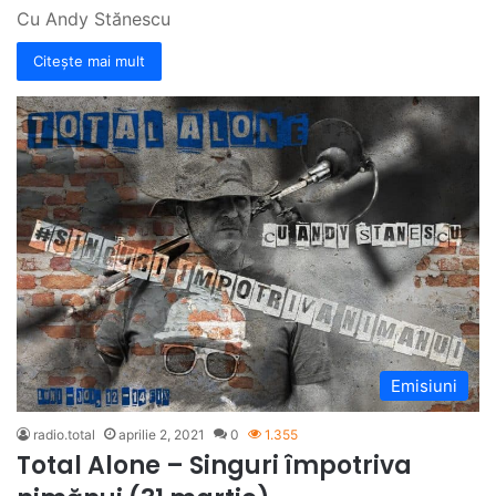
Cu Andy Stănescu
Citește mai mult
Emisiuni
radio.total
aprilie 2, 2021
0
1.355
Total Alone – Singuri împotriva