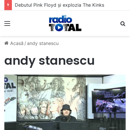
Debutul Pink Floyd și explozia The Kinks
Meniu
C
Acasă
/
andy stanescu
andy stanescu