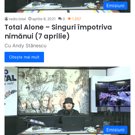
Emisiuni
radio.total
aprilie 8, 2021
0
1.357
Total Alone – Singuri împotriva
nimănui (7 aprilie)
Cu Andy Stănescu
Citește mai mult
Emisiuni