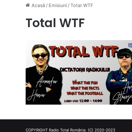
Acasă
/
Emisiuni
/
Total WTF
Total WTF
COPYRIGHT Radio Total România. (C) 2020-2023