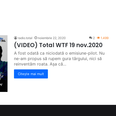
radio.total
noiembrie 22, 2020
2
1.499
(VIDEO) Total WTF 19 nov.2020
A fost odată ca niciodată o emisiune-pilot. Nu
ne-am propus să rupem gura târgului, nici să
reinventăm roata. Așa că…
Citește mai mult