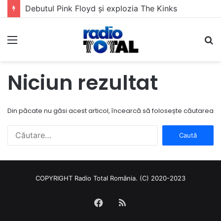
Debutul Pink Floyd și explozia The Kinks
Meniu
C
Niciun rezultat
Din păcate nu găsi acest articol, încearcă să folosește căutarea
Caută
după:
COPYRIGHT Radio Total România. (C) 2020-2023
Facebook
RSS